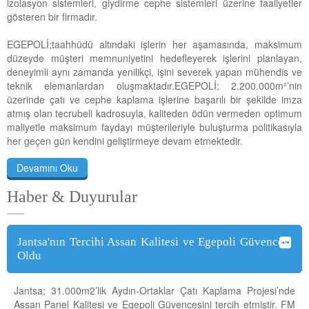
izolasyon sistemleri, giydirme cephe sistemleri üzerine faaliyetler
W40 SİNÜS CEPHE PANELİ
gösteren bir firmadır.
W SİNÜS CEPHE PANELİ
EGEPOLİ;taahhüdü altındaki işlerin her aşamasında, maksimum
düzeyde müşteri memnuniyetini hedefleyerek işlerini planlayan,
W MİCRO CEPHE PANELİ
deneyimli aynı zamanda yenilikçi, işini severek yapan mühendis ve
teknik elemanlardan oluşmaktadır.EGEPOLİ; 2.200.000m²’nin
1000 WD CEPHE PANELİ
üzerinde çatı ve cephe kaplama işlerine başarılı bir şekilde imza
atmış olan tecrubeli kadrosuyla, kaliteden ödün vermeden optimum
WT MİCRO
maliyetle maksimum faydayı müşterileriyle buluşturma politikasıyla
her geçen gün kendini geliştirmeye devam etmektedir.
WT AKUSTİK CEPHE PANELİ
Devamını Oku
Haber & Duyurular
Jantsa'nın Tercihi Assan Kalitesi ve Egepoli Güvencesi
Oldu
Jantsa; 31.000m2’lik Aydın-Ortaklar Çatı Kaplama Projesi’nde
Assan Panel Kalitesi ve Egepoli Güvencesini tercih etmiştir. FM