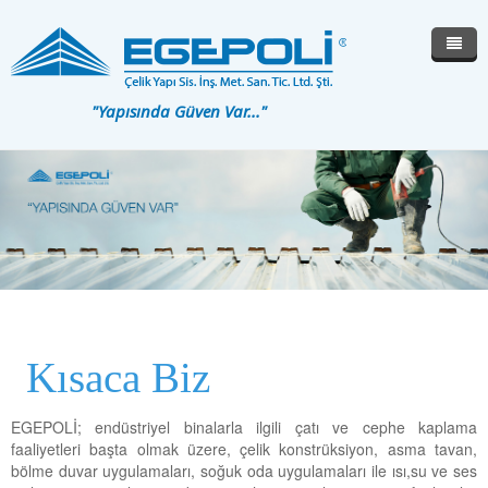
"Yapısında Güven Var..."
Ana Sayfa
Kurumsal
Hizmetlerimiz
Şirket Profili
Ürünlerimiz
Misyonumuz ve Vizyonumuz
İletişim
Kalite Politikamız
N3 FOLYOLU ÇATI PANELİ
Medyada Egepoli
N3 CTP ÇATI PANELİ
Kısaca Biz
Çözüm Ortaklarımız
N5T AKUSTİK ÇATI PANELİ
WDW
EGEPOLİ; endüstriyel binalarla ilgili çatı ve cephe kaplama
faaliyetleri başta olmak üzere, çelik konstrüksiyon, asma tavan,
W40 CEPHE PANELİ
bölme duvar uygulamaları, soğuk oda uygulamaları ile ısı,su ve ses