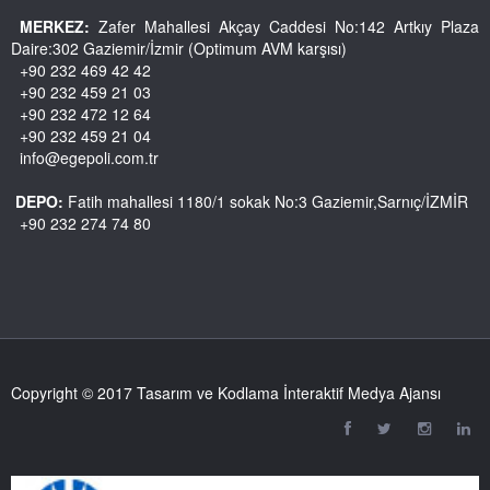
MERKEZ:
Zafer Mahallesi Akçay Caddesi No:142 Artkıy Plaza
Daire:302 Gaziemir/İzmir (Optimum AVM karşısı)
+90 232 469 42 42
+90 232 459 21 03
+90 232 472 12 64
+90 232 459 21 04
info@egepoli.com.tr
DEPO:
Fatih mahallesi 1180/1 sokak No:3 Gaziemir,Sarnıç/İZMİR
+90 232 274 74 80
Copyright © 2017 Tasarım ve Kodlama İnteraktif Medya Ajansı