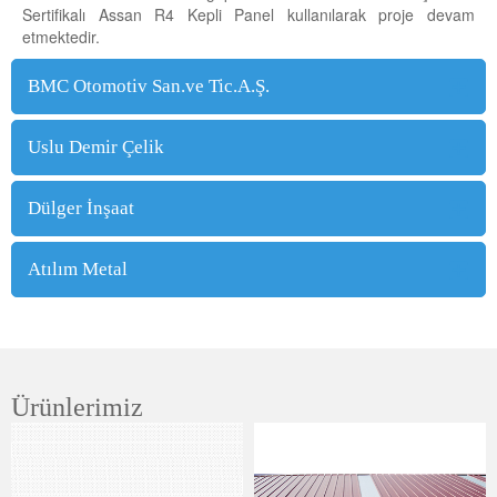
Sertifikalı Assan R4 Kepli Panel kullanılarak proje devam
etmektedir.
BMC Otomotiv San.ve Tic.A.Ş.
Uslu Demir Çelik
Dülger İnşaat
Atılım Metal
Ürünlerimiz