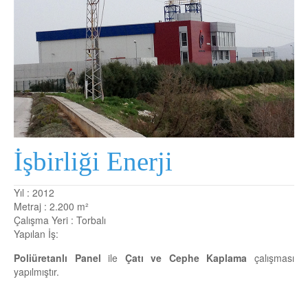
W40 SİNÜS CEPHE PANELİ
W SİNÜS CEPHE PANELİ
W MİCRO CEPHE PANELİ
1000 WD CEPHE PANELİ
WT MİCRO
WT AKUSTİK CEPHE PANELİ
İşbirliği Enerji
Yıl : 2012
Metraj : 2.200 m²
Çalışma Yeri : Torbalı
Yapılan İş:
Poliüretanlı Panel
ile
Çatı ve Cephe Kaplama
çalışması
yapılmıştır.