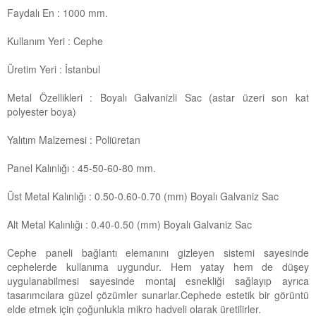
Faydalı En : 1000 mm.
W40 SİNÜS CEPHE PANELİ
Kullanım Yeri : Cephe
W SİNÜS CEPHE PANELİ
Üretim Yeri : İstanbul
W MİCRO CEPHE PANELİ
Metal Özellikleri : Boyalı Galvanizli Sac (astar üzeri son kat
1000 WD CEPHE PANELİ
polyester boya)
WT MİCRO
Yalıtım Malzemesi : Poliüretan
WT AKUSTİK CEPHE PANELİ
Panel Kalınlığı : 45-50-60-80 mm.
Üst Metal Kalınlığı : 0.50-0.60-0.70 (mm) Boyalı Galvaniz Sac
Alt Metal Kalınlığı : 0.40-0.50 (mm) Boyalı Galvaniz Sac
Cephe paneli bağlantı elemanını gizleyen sistemi sayesinde
cephelerde kullanıma uygundur. Hem yatay hem de düşey
uygulanabilmesi sayesinde montaj esnekliği sağlayıp ayrıca
tasarımcılara güzel çözümler sunarlar.Cephede estetik bir görüntü
elde etmek için çoğunlukla mikro hadveli olarak üretilirler.