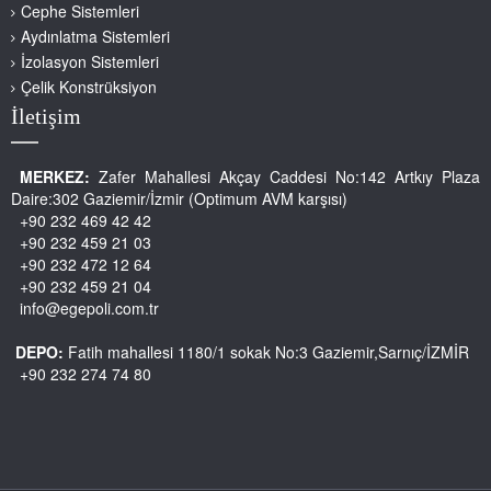
Cephe Sistemleri
Aydınlatma Sistemleri
İzolasyon Sistemleri
Çelik Konstrüksiyon
İletişim
MERKEZ:
Zafer Mahallesi Akçay Caddesi No:142 Artkıy Plaza
Daire:302 Gaziemir/İzmir (Optimum AVM karşısı)
+90 232 469 42 42
+90 232 459 21 03
+90 232 472 12 64
+90 232 459 21 04
info@egepoli.com.tr
DEPO:
Fatih mahallesi 1180/1 sokak No:3 Gaziemir,Sarnıç/İZMİR
+90 232 274 74 80