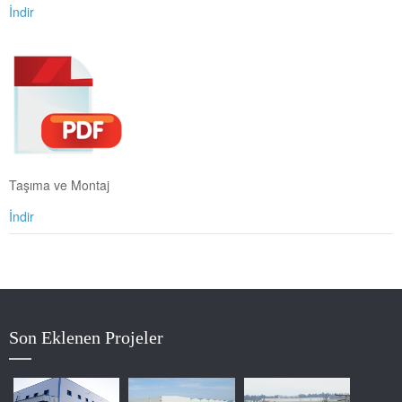
İndir
Taşıma ve Montaj
İndir
Cartier-Panthere-De-Cartier-Emerald-Eyes-White-Pearl-Necklace-Onlin
Son Eklenen Projeler