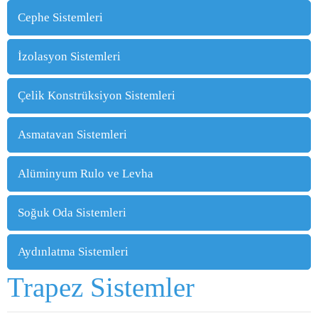
W40 SİNÜS CEPHE PANELİ
Cephe Sistemleri
W SİNÜS CEPHE PANELİ
İzolasyon Sistemleri
W MİCRO CEPHE PANELİ
Çelik Konstrüksiyon Sistemleri
1000 WD CEPHE PANELİ
WT MİCRO
Asmatavan Sistemleri
WT AKUSTİK CEPHE PANELİ
Alüminyum Rulo ve Levha
Soğuk Oda Sistemleri
Aydınlatma Sistemleri
Trapez Sistemler