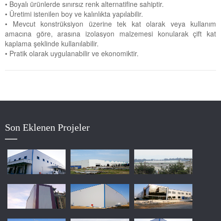
• Boyalı ürünlerde sınırsız renk alternatifine sahiptir.
• Üretimi istenilen boy ve kalınlıkta yapılabilir.
• Mevcut konstrüksiyon üzerine tek kat olarak veya kullanım
amacına göre, arasına izolasyon malzemesi konularak çift kat
kaplama şeklinde kullanılabilir.
• Pratik olarak uygulanabilir ve ekonomiktir.
tps://www.babajewelry.de/Amulette-De-Cartier-Diamonds-Round-Open-
Son Eklenen Projeler