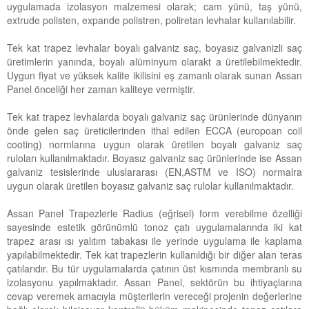
uygulamada izolasyon malzemesi olarak; cam yünü, taş yünü,
extrude polisten, expande polistren, poliretan levhalar kullanılabilir.
Tek kat trapez levhalar boyalı galvaniz saç, boyasız galvanizli saç
üretimlerin yanında, boyalı alüminyum olarakt a üretilebilmektedir.
Uygun fiyat ve yüksek kalite ikilisini eş zamanlı olarak sunan Assan
Panel önceliği her zaman kaliteye vermiştir.
Tek kat trapez levhalarda boyalı galvaniz saç ürünlerinde dünyanın
önde gelen saç üreticilerinden ithal edilen ECCA (europoan coil
cooting) normlarına uygun olarak üretilen boyalı galvaniz saç
ruloları kullanılmaktadır. Boyasız galvaniz saç ürünlerinde ise Assan
galvaniz tesislerinde uluslararası (EN,ASTM ve ISO) normalra
uygun olarak üretilen boyasız galvaniz saç rulolar kullanılmaktadır.
Assan Panel Trapezlerle Radius (eğrisel) form verebilme özelliği
sayesinde estetik görünümlü tonoz çatı uygulamalarında iki kat
trapez arası ısı yalıtım tabakası ile yerinde uygulama ile kaplama
yapılabilmektedir. Tek kat trapezlerin kullanıldığı bir diğer alan teras
çatılarıdır. Bu tür uygulamalarda çatının üst kısmında membranlı su
izolasyonu yapılmaktadır. Assan Panel, sektörün bu ihtiyaçlarına
cevap veremek amacıyla müşterilerin vereceği projenin değerlerine