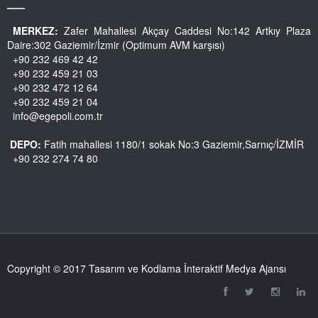
MERKEZ:
Zafer Mahallesi Akçay Caddesi No:142 Artkıy Plaza
Daire:302 Gaziemir/İzmir (Optimum AVM karşısı)
+90 232 469 42 42
+90 232 459 21 03
+90 232 472 12 64
+90 232 459 21 04
info@egepoli.com.tr
DEPO:
Fatih mahallesi 1180/1 sokak No:3 Gaziemir,Sarnıç/İZMİR
+90 232 274 74 80
Copyright © 2017 Tasarım ve Kodlama İnteraktif Medya Ajansı