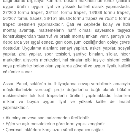
bağlı olarak bilgisayar kontrollü büküm makinesinde tonoz çatılara
uygun üretim uygun fiyat ve yüksek kaliteli olarak yapmaktadır.
27/200 formu trapez, 38/151 formu trapez, 18/838 formu trapez,
50/207 formu trapez, 38/151 akustik formu trapez ve 75/215 formu
trapez üretimleri yapılmaktadır. Çatı ve cephede kolay ve hızlı
montaj avantajı, malzemelerin hafif olması sayesinde taşıyıcı
konstrüksiyondan tasarruf ve pratik montaj imkanı verir, şantiye ve
depolarda yer işgal etmez, geri dönüşüm özelliğinden dolayı çevre
dostudur. Uygulama alanları; sanayi yapıları, askeri yapılar, sosyal
yapılar, zirai yapılar, spor tesisleri, şantiye binaları, silolar, hiper
marketler, alışveriş merkezleri, hal binaları gibi taşıyıcı sistemi çelik
veya prefabrike beton olan yapılarda güvenli ve uygun fiyatlı, kaliteli
çözümler sunar.
Assan Panel, sektörün bu ihtiyaçlarına cevap verebilmek amacıyla
müşterilerimizin vereceği proje değerlerine bağlı olarak büküm
makinesinde tek kat trapezlerin üretimi yapılmaktadır. İstenilen
miktar ve boyda uygun fiyat ve yüksek kalite de imalat
yapılmaktadır.
• Aluminyum veya sac malzemeden üretilebilir.
• Eğim ve aşık mesafelerine göre form yapısı zengindir.
• Çevresel faktörlere karşı uzun süreli dayanım sağlar.